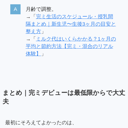
月齢で調整。
→「
完ミ生活のスケジュール・授乳間
隔まとめ｜新生児〜生後3ヶ月の目安と
整え方
」
→「
ミルク代はいくらかかる？1ヶ月の
平均と節約方法【完ミ・混合のリアル
体験】
」
まとめ｜完ミデビューは最低限からで大丈
夫
最初にそろえてよかったのは、