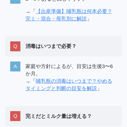
→「
【出産準備】哺乳瓶は何本必要？
完ミ・混合・母乳別に解説
」
消毒はいつまで必要？
家庭や方針によるが、目安は生後3〜6
か月。
→「
哺乳瓶の消毒はいつまで？やめる
タイミングと判断の目安を解説
」
完ミだとミルク量は増える？