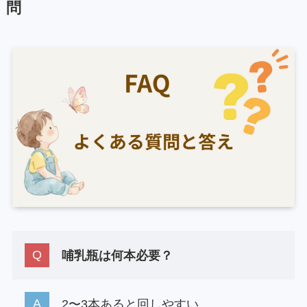
問
哺乳瓶は何本必要？
2〜3本あると回しやすい。