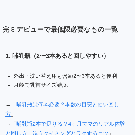
完ミデビューで最低限必要なもの一覧
1. 哺乳瓶（2〜3本あると回しやすい）
外出・洗い替え用も含め2〜3本あると便利
月齢で乳首サイズ確認
→「
哺乳瓶は何本必要？本数の目安と使い回し
方
」
→「
哺乳瓶2本で足りる？4ヶ月ママのリアル体験
と回し方｜洗うタイミングとラクするコツ
」