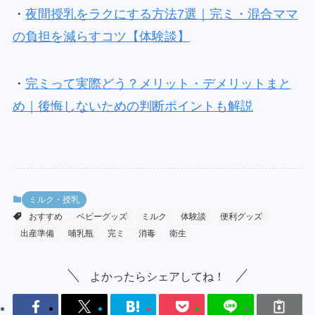
・
夜間授乳をラクにする方法7選｜完ミ・混合ママ
の負担を減らすコツ【体験談】
・
完ミって実際どう？メリット・デメリットまと
め｜後悔しないための判断ポイントも解説
ミルク・授乳
おすすめ
ベビーグッズ
ミルク
体験談
便利グッズ
出産準備
哺乳瓶
完ミ
消毒
衛生
よかったらシェアしてね！