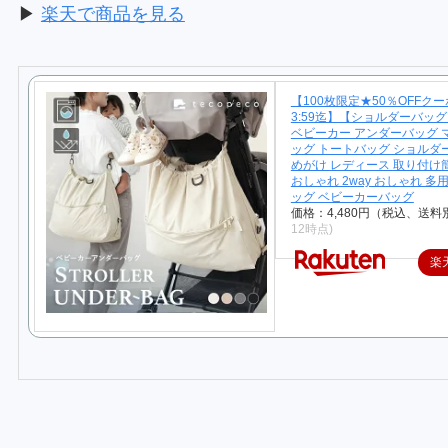
▶
楽天で商品を見る
【100枚限定★50％OFFクーポン
3:59迄】【ショルダーバッ
ベビーカー アンダーバッグ 
ッグ トートバッグ ショルダ
めがけ レディース 取り付け
おしゃれ 2way おしゃれ 多
ッグ ベビーカーバッグ
価格：4,480円（税込、送料別
12時点)
楽