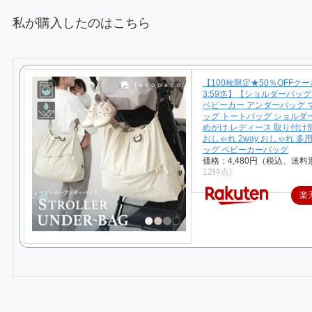
私が購入したのはこちら
【100枚限定★50％OFFクーポン
3:59迄】【ショルダーバッ
ベビーカー アンダーバッグ 
ッグ トートバッグ ショルダ
めがけ レディース 取り付け
おしゃれ 2way おしゃれ 多
ッグ ベビーカーバッグ
価格：4,480円（税込、送料別
12時点)
楽