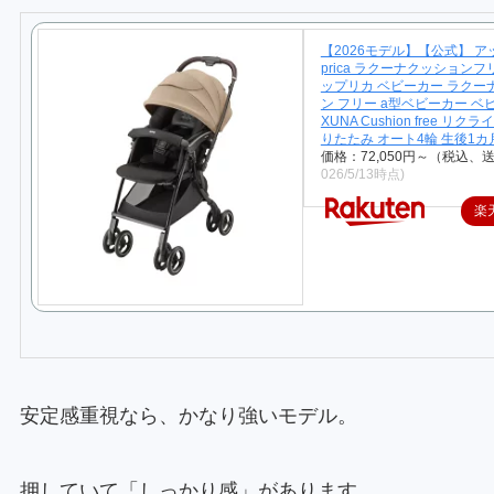
【2026モデル】【公式】 ア
prica ラクーナクッションフリ
ップリカ ベビーカー ラクー
ン フリー a型ベビーカー ベビ
XUNA Cushion free リク
りたたみ オート4輪 生後1カ
価格：72,050円～（税込、
026/5/13時点)
楽
安定感重視なら、かなり強いモデル。
押していて「しっかり感」があります。