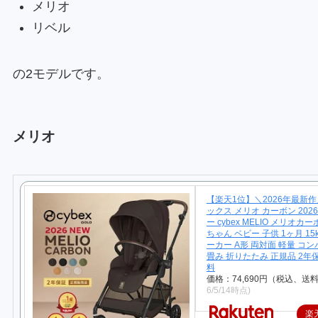
メリオ
リベル
の2モデルです。
メリオ
【楽天1位】＼2026年最新作
ックス メリオ カーボン 202
ー cybex MELIO メリオカ
ちゃん ベビー 子供 1ヶ月 15k
ーカー A形 両対面 軽量 コン
畳み 折りたたみ 正規品 2年
料
価格：74,690円（税込、送料
6/5/14時点)
楽