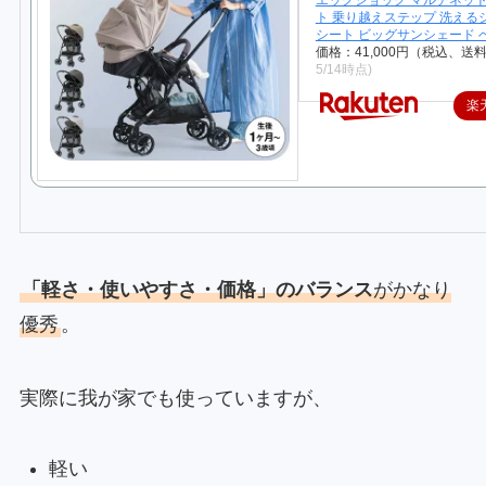
エッグショック マルチネッ
ト 乗り越えステップ 洗える
シート ビッグサンシェード 
価格：41,000円（税込、送料
5/14時点)
楽
「軽さ・使いやすさ・価格」のバランス
がかなり
優秀
。
実際に我が家でも使っていますが、
軽い