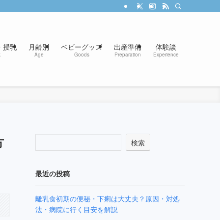
・授乳
月齢別
ベビーグッズ
出産準備
体験談
k
Age
Goods
Preparation
Experience
方
検索
最近の投稿
離乳食初期の便秘・下痢は大丈夫？原因・対処
法・病院に行く目安を解説