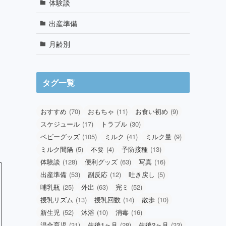
体験談
出産準備
月齢別
タグ一覧
おすすめ
(70)
おもちゃ
(11)
お食い初め
(9)
スケジュール
(17)
トラブル
(30)
ベビーグッズ
(105)
ミルク
(41)
ミルク量
(9)
ミルク間隔
(5)
不要
(4)
予防接種
(13)
体験談
(128)
便利グッズ
(63)
写真
(16)
出産準備
(53)
副反応
(12)
吐き戻し
(5)
哺乳瓶
(25)
外出
(63)
完ミ
(52)
授乳リズム
(13)
授乳回数
(14)
散歩
(10)
新生児
(52)
沐浴
(10)
消毒
(16)
混合育児
(31)
生後1ヶ月
(28)
生後2ヶ月
(33)