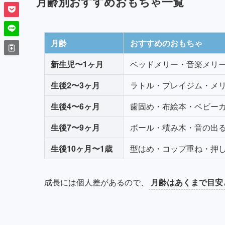
月齢別おすすめおもちゃ一覧
月齢
おすすめのおもちゃ
新生児〜1ヶ月
ベッドメリー・音楽メリ
生後2〜3ヶ月
ラトル・プレイジム・メ
生後4〜6ヶ月
歯固め・布絵本・ベビー
生後7〜9ヶ月
ボール・積み木・音の出
生後10ヶ月〜1歳
型はめ・コップ重ね・押
成長には個人差があるので、
月齢はあくまで目安