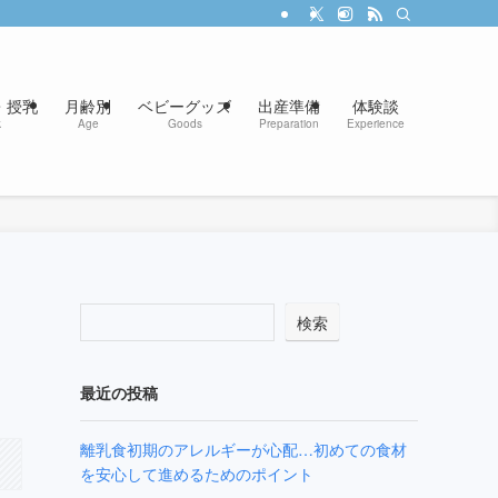
・授乳
月齢別
ベビーグッズ
出産準備
体験談
k
Age
Goods
Preparation
Experience
検索
最近の投稿
離乳食初期のアレルギーが心配…初めての食材
を安心して進めるためのポイント