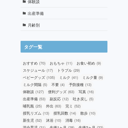
体験談
出産準備
月齢別
タグ一覧
おすすめ
(70)
おもちゃ
(11)
お食い初め
(9)
スケジュール
(17)
トラブル
(29)
ベビーグッズ
(105)
ミルク
(41)
ミルク量
(9)
ミルク間隔
(5)
不要
(4)
予防接種
(13)
体験談
(127)
便利グッズ
(63)
写真
(16)
出産準備
(53)
副反応
(12)
吐き戻し
(5)
哺乳瓶
(25)
外出
(63)
完ミ
(52)
授乳リズム
(13)
授乳回数
(14)
散歩
(10)
新生児
(52)
沐浴
(10)
消毒
(16)
混合育児
(31)
生後1ヶ月
(28)
生後2ヶ月
(33)