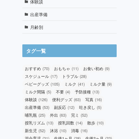
体験談
出産準備
月齢別
タグ一覧
おすすめ
(70)
おもちゃ
(11)
お食い初め
(9)
スケジュール
(17)
トラブル
(28)
ベビーグッズ
(105)
ミルク
(41)
ミルク量
(9)
ミルク間隔
(5)
不要
(4)
予防接種
(13)
体験談
(126)
便利グッズ
(63)
写真
(16)
出産準備
(53)
副反応
(12)
吐き戻し
(5)
哺乳瓶
(25)
外出
(63)
完ミ
(52)
授乳リズム
(13)
授乳回数
(14)
散歩
(10)
新生児
(52)
沐浴
(10)
消毒
(16)
混合育児
(31)
生後1ヶ月
(28)
生後2ヶ月
(33)