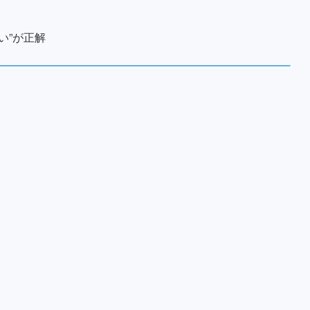
い”が正解
）