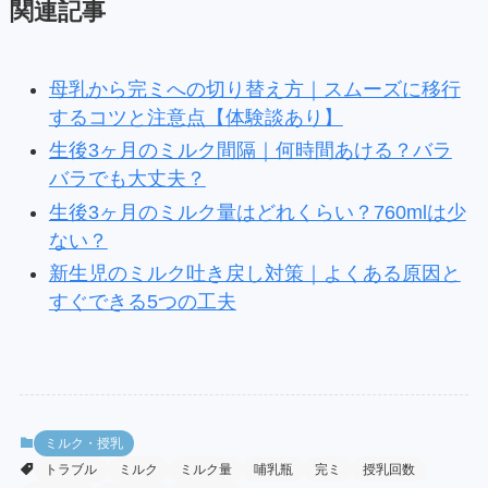
関連記事
母乳から完ミへの切り替え方｜スムーズに移行
するコツと注意点【体験談あり】
生後3ヶ月のミルク間隔｜何時間あける？バラ
バラでも大丈夫？
生後3ヶ月のミルク量はどれくらい？760mlは少
ない？
新生児のミルク吐き戻し対策｜よくある原因と
すぐできる5つの工夫
ミルク・授乳
トラブル
ミルク
ミルク量
哺乳瓶
完ミ
授乳回数