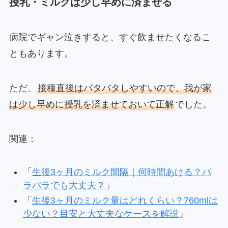
授乳・ミルクは少し早めに済ませる
病院でギャン泣きすると、すぐ飲ませたくなるこ
ともあります。
ただ、
接種直後はバタバタしやすいので、我が家
は少し早めに授乳を済ませておいて正解
でした。
関連：
「
生後3ヶ月のミルク間隔｜何時間あける？バ
ラバラでも大丈夫？
」
「
生後3ヶ月のミルク量はどれくらい？760mlは
少ない？目安と大丈夫なケースを解説
」