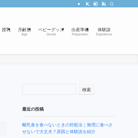
・授乳
月齢別
ベビーグッズ
出産準備
体験談
k
Age
Goods
Preparation
Experience
な
検索
最近の投稿
離乳食を食べないときの対処法｜無理に食べさ
せないで大丈夫？原因と体験談を紹介